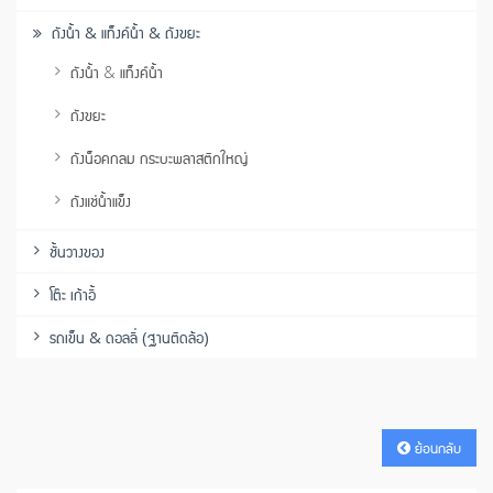
ถังน้ำ & แท็งค์น้ำ & ถังขยะ
ถังน้ำ & แท็งค์น้ำ
ถังขยะ
ถังน็อคกลม กระบะพลาสติกใหญ่
ถังแช่น้ำแข็ง
ชั้นวางของ
โต๊ะ เก้าอี้
รถเข็น & ดอลลี่ (ฐานติดล้อ)
ย้อนกลับ