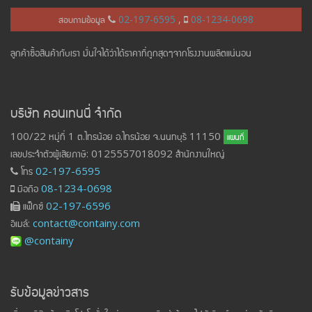
สอบถามข้อมูล
02-197-6595
,
08-1234-0698
ลูกค้าซื้อสินค้ากับเรา มั่นใจได้ว่าได้ราคาที่ถูกสุดๆจากโรงงานผลิตแน่นอน
บริษัท คอนเทนนี่ จำกัด
100/22 หมู่ที่ 1 ต.ไทรน้อย อ.ไทรน้อย จ.นนทบุรี 11150
แผนที่
เลขประจำตัวผู้เสียภาษี: 0125557018092 สำนักงานใหญ่
โทร
02-197-6595
มือถือ
08-1234-0698
แฟ็กซ์
02-197-6596
อีเมล์:
contact@containy.com
@containy
รับข้อมูลข่าวสาร