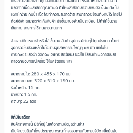
โครงสร้างลังพลาสติกถูกออกแบบมาโดยเฉพาะทำให้รับน้ำหนักสินค้าได้มาก
ผลิตจากเม็ดพลาสติกคุณภาพดี ทำให้พลาสติกมีความเหนียวแป็นพิเศษ ไม่
แตกหักง่าย กันน้ำ เช็ดล้างทำความสะอาดง่าย สามารถวางซ้อนทับกันได้ โดยไม่
ต้องใช้ฝา สามารถจัดเก็บสินค้าหรือชิ้นงานอย่างเป็นระเบียบ ไม่ทำให้ชิ้นงาน
เสียหาย อายุการใช้งานยาวนานมาก
ลังพลาสติกเหมาะสำหรับใส่ ชิ้นงาน สินค้า อุปกรณ์ต่างๆได้ทุกประเภท ตั้งแต่
อุปกรณ์ชิ้นส่วนเหล็กในโรงงานอุตสาหกรรมใหญ่ๆ พืช ผัก ผลไม้ใน
การเกษตร เสื้อผ้า วัตถุดิบ อาหาร สัตว์เลี้ยง ของใช้ ใส่สินค้าเพื่อการขนส่ง
ตลอดจนอุปกรณ์เครื่องใช้ในครัวเรือน ฯลฯ
ขนาดภายใน: 280 x 455 x 170 มม.
ขนาดภายนอก: 320 x 510 x 180 มม.
รับน้ำหนัก: 15 กก.
น้ำหนัก: 1.5 กก.
ความจุ: 22 ลิตร
สีที่มีในสต็อก
สินค้ารายการนี้ มีสีที่อยู่ในสต็อกตามข้อมูลด้านล่าง
เป็นจำนวนสินค้าโดยประมาณ กรุณาโทรสอบถามกับทางบริษัท เพื่อยืนยัน