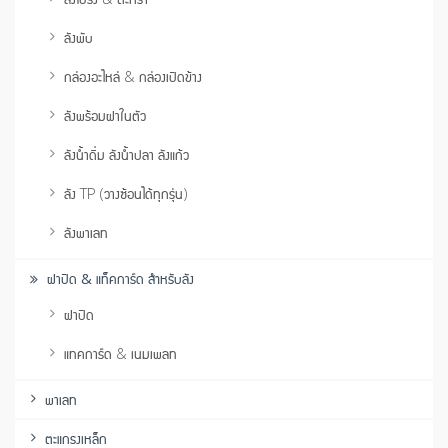
ลังพับ
กล่องอะไหล่ & กล่องเปิดข้าง
ลังพร้อมฝาในตัว
ลังน้ำดื่ม ลังน้ำปลา ลังแก้ว
ลัง TP (วางซ้อนได้ทุกรุ่น)
ลังพาเลท
ฝาปิด & แท็คการ์ด สำหรับลัง
ฝาปิด
แทคการ์ด & เนมเพลท
พาเลท
ตะแกรงเหล็ก