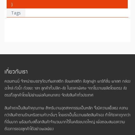
)
Tags
เกี่ยวกับเรา
คอนเทนนี่ จำหน่ายบรรจุภัณฑ์พลาสติก ลังพลาสติก ลังลูกฟูก พาร์ทิชั่น พาเลท กล่อง
อะไหล่ ถังน้ำ ถังขยะ ฯลฯ ลูกค้าทั้งปลีก-ส่ง ในราคาพิเศษ จากโรงงานผลิตโดยตรง ส่ง
ตรงถึงลูกค้าโดยไม่ผ่านพ่อค้นคนกลาง จัดส่งสินค้าทั่วประเทศ
สินค้าเราเป็นสินค้าคุณภาพ สำหรับงานอุตสาหกรรมเป็นหลัก จึงมีความแข็งแรง คงทน
กว่าสินค้าตามร้านหรือตามห้างฯอื่นๆ โดยเราเป็นโรงงานผลิตสินค้าเอง ทำให้ราคาถูกกว่า
ที่อื่นมาก พร้อมกับสต็อกสินค้าจำนวนมากไว้ในคลังขนาดใหญ่ เพื่อตอบสนองความ
ต้องการของลูกค้าได้อย่างพอเพียง