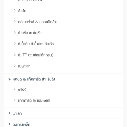
ลังพับ
กล่องอะไหล่ & กล่องเปิดข้าง
ลังพร้อมฝาในตัว
ลังน้ำดื่ม ลังน้ำปลา ลังแก้ว
ลัง TP (วางซ้อนได้ทุกรุ่น)
ลังพาเลท
ฝาปิด & แท็คการ์ด สำหรับลัง
ฝาปิด
แทคการ์ด & เนมเพลท
พาเลท
ตะแกรงเหล็ก