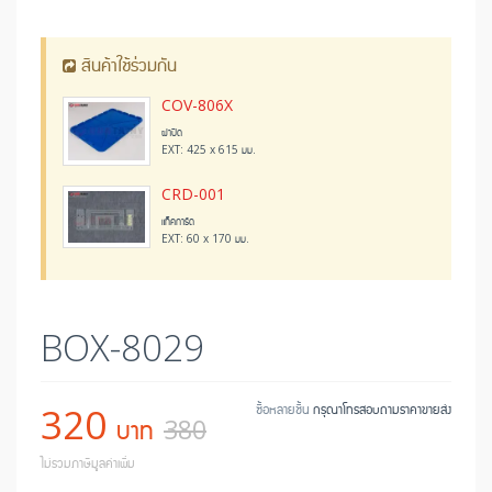
สินค้าใช้ร่วมกัน
COV-806X
ฝาปิด
EXT: 425 x 615 มม.
CRD-001
แท็คการ์ด
EXT: 60 x 170 มม.
BOX-8029
320
ซื้อหลายชิ้น
กรุณาโทรสอบถามราคาขายส่ง
บาท
380
ไม่รวมภาษีมูลค่าเพิ่ม