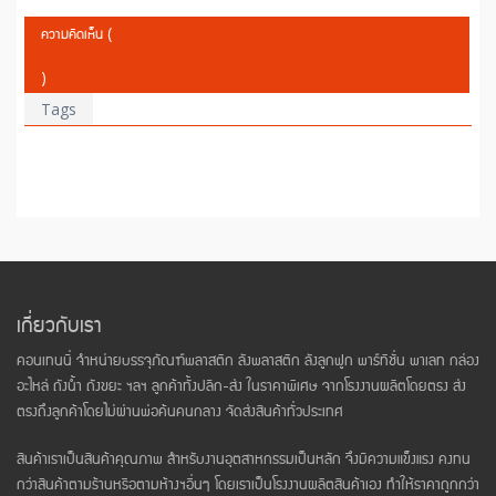
ความคิดเห็น (
)
Tags
เกี่ยวกับเรา
คอนเทนนี่ จำหน่ายบรรจุภัณฑ์พลาสติก ลังพลาสติก ลังลูกฟูก พาร์ทิชั่น พาเลท กล่อง
อะไหล่ ถังน้ำ ถังขยะ ฯลฯ ลูกค้าทั้งปลีก-ส่ง ในราคาพิเศษ จากโรงงานผลิตโดยตรง ส่ง
ตรงถึงลูกค้าโดยไม่ผ่านพ่อค้นคนกลาง จัดส่งสินค้าทั่วประเทศ
สินค้าเราเป็นสินค้าคุณภาพ สำหรับงานอุตสาหกรรมเป็นหลัก จึงมีความแข็งแรง คงทน
กว่าสินค้าตามร้านหรือตามห้างฯอื่นๆ โดยเราเป็นโรงงานผลิตสินค้าเอง ทำให้ราคาถูกกว่า