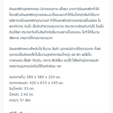
ลังพลาสติกอุตสาหกรรม มีความทนทาน แข็งแรง มากกว่าลังพลาสติกทั่วไป
โครงสร้างลังพลาสติกถูกออกแบบมาโดยเฉพาะทำให้รับน้ำหนักสินค้าได้มาก
ผลิตจากเม็ดพลาสติกคุณภาพดี ทำให้พลาสติกมีความเหนียวแป็นพิเศษ ไม่
แตกหักง่าย กันน้ำ เช็ดล้างทำความสะอาดง่าย สามารถวางซ้อนทับกันได้ โดยไม่
ต้องใช้ฝา สามารถจัดเก็บสินค้าหรือชิ้นงานอย่างเป็นระเบียบ ไม่ทำให้ชิ้นงาน
เสียหาย อายุการใช้งานยาวนานมาก
ลังพลาสติกเหมาะสำหรับใส่ ชิ้นงาน สินค้า อุปกรณ์ต่างๆได้ทุกประเภท ตั้งแต่
อุปกรณ์ชิ้นส่วนเหล็กในโรงงานอุตสาหกรรมใหญ่ๆ พืช ผัก ผลไม้ใน
การเกษตร เสื้อผ้า วัตถุดิบ อาหาร สัตว์เลี้ยง ของใช้ ใส่สินค้าเพื่อการขนส่ง
ตลอดจนอุปกรณ์เครื่องใช้ในครัวเรือน ฯลฯ
ขนาดภายใน: 380 x 580 x 230 มม.
ขนาดภายนอก: 420 x 610 x 245 มม.
รับน้ำหนัก: 35 กก.
น้ำหนัก: 2.42 กก.
ความจุ: 51 ลิตร