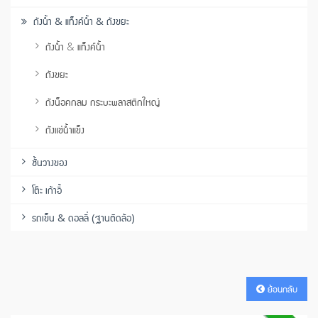
ถังน้ำ & แท็งค์น้ำ & ถังขยะ
ถังน้ำ & แท็งค์น้ำ
ถังขยะ
ถังน็อคกลม กระบะพลาสติกใหญ่
ถังแช่น้ำแข็ง
ชั้นวางของ
โต๊ะ เก้าอี้
รถเข็น & ดอลลี่ (ฐานติดล้อ)
ย้อนกลับ