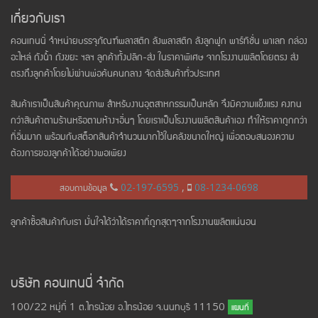
เกี่ยวกับเรา
คอนเทนนี่ จำหน่ายบรรจุภัณฑ์พลาสติก ลังพลาสติก ลังลูกฟูก พาร์ทิชั่น พาเลท กล่อง
อะไหล่ ถังน้ำ ถังขยะ ฯลฯ ลูกค้าทั้งปลีก-ส่ง ในราคาพิเศษ จากโรงงานผลิตโดยตรง ส่ง
ตรงถึงลูกค้าโดยไม่ผ่านพ่อค้นคนกลาง จัดส่งสินค้าทั่วประเทศ
สินค้าเราเป็นสินค้าคุณภาพ สำหรับงานอุตสาหกรรมเป็นหลัก จึงมีความแข็งแรง คงทน
กว่าสินค้าตามร้านหรือตามห้างฯอื่นๆ โดยเราเป็นโรงงานผลิตสินค้าเอง ทำให้ราคาถูกกว่า
ที่อื่นมาก พร้อมกับสต็อกสินค้าจำนวนมากไว้ในคลังขนาดใหญ่ เพื่อตอบสนองความ
ต้องการของลูกค้าได้อย่างพอเพียง
สอบถามข้อมูล
02-197-6595
,
08-1234-0698
ลูกค้าซื้อสินค้ากับเรา มั่นใจได้ว่าได้ราคาที่ถูกสุดๆจากโรงงานผลิตแน่นอน
บริษัท คอนเทนนี่ จำกัด
100/22 หมู่ที่ 1 ต.ไทรน้อย อ.ไทรน้อย จ.นนทบุรี 11150
แผนที่