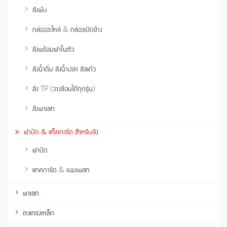
ลังพับ
กล่องอะไหล่ & กล่องเปิดข้าง
ลังพร้อมฝาในตัว
ลังน้ำดื่ม ลังน้ำปลา ลังแก้ว
ลัง TP (วางซ้อนได้ทุกรุ่น)
ลังพาเลท
ฝาปิด & แท็คการ์ด สำหรับลัง
ฝาปิด
แทคการ์ด & เนมเพลท
พาเลท
ตะแกรงเหล็ก