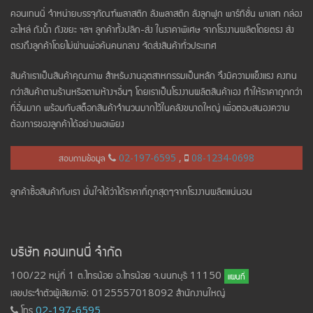
คอนเทนนี่ จำหน่ายบรรจุภัณฑ์พลาสติก ลังพลาสติก ลังลูกฟูก พาร์ทิชั่น พาเลท กล่อง
อะไหล่ ถังน้ำ ถังขยะ ฯลฯ ลูกค้าทั้งปลีก-ส่ง ในราคาพิเศษ จากโรงงานผลิตโดยตรง ส่ง
ตรงถึงลูกค้าโดยไม่ผ่านพ่อค้นคนกลาง จัดส่งสินค้าทั่วประเทศ
สินค้าเราเป็นสินค้าคุณภาพ สำหรับงานอุตสาหกรรมเป็นหลัก จึงมีความแข็งแรง คงทน
กว่าสินค้าตามร้านหรือตามห้างฯอื่นๆ โดยเราเป็นโรงงานผลิตสินค้าเอง ทำให้ราคาถูกกว่า
ที่อื่นมาก พร้อมกับสต็อกสินค้าจำนวนมากไว้ในคลังขนาดใหญ่ เพื่อตอบสนองความ
ต้องการของลูกค้าได้อย่างพอเพียง
สอบถามข้อมูล
02-197-6595
,
08-1234-0698
ลูกค้าซื้อสินค้ากับเรา มั่นใจได้ว่าได้ราคาที่ถูกสุดๆจากโรงงานผลิตแน่นอน
บริษัท คอนเทนนี่ จำกัด
100/22 หมู่ที่ 1 ต.ไทรน้อย อ.ไทรน้อย จ.นนทบุรี 11150
แผนที่
เลขประจำตัวผู้เสียภาษี: 0125557018092 สำนักงานใหญ่
โทร
02-197-6595