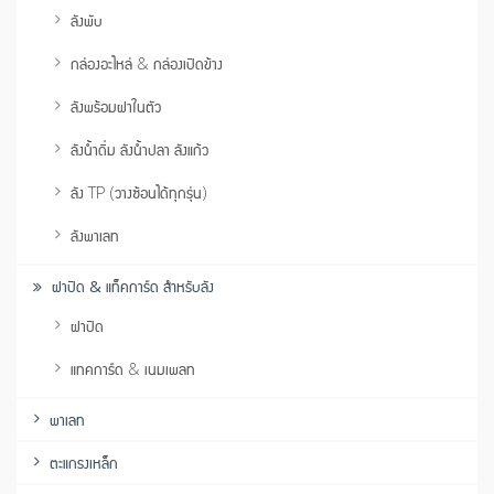
ลังพับ
กล่องอะไหล่ & กล่องเปิดข้าง
ลังพร้อมฝาในตัว
ลังน้ำดื่ม ลังน้ำปลา ลังแก้ว
ลัง TP (วางซ้อนได้ทุกรุ่น)
ลังพาเลท
ฝาปิด & แท็คการ์ด สำหรับลัง
ฝาปิด
แทคการ์ด & เนมเพลท
พาเลท
ตะแกรงเหล็ก