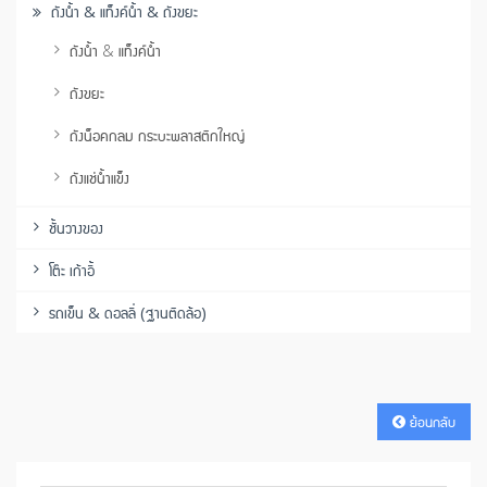
ถังน้ำ & แท็งค์น้ำ & ถังขยะ
ถังน้ำ & แท็งค์น้ำ
ถังขยะ
ถังน็อคกลม กระบะพลาสติกใหญ่
ถังแช่น้ำแข็ง
ชั้นวางของ
โต๊ะ เก้าอี้
รถเข็น & ดอลลี่ (ฐานติดล้อ)
ย้อนกลับ