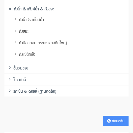
ถังน้ำ & แท็งค์น้ำ & ถังขยะ
ถังน้ำ & แท็งค์น้ำ
ถังขยะ
ถังน็อคกลม กระบะพลาสติกใหญ่
ถังแช่น้ำแข็ง
ชั้นวางของ
โต๊ะ เก้าอี้
รถเข็น & ดอลลี่ (ฐานติดล้อ)
ย้อนกลับ