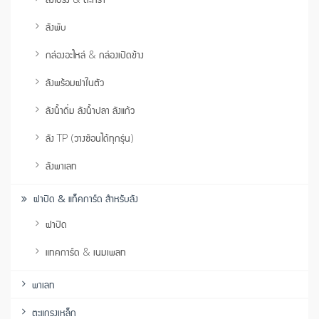
ลังพับ
กล่องอะไหล่ & กล่องเปิดข้าง
ลังพร้อมฝาในตัว
ลังน้ำดื่ม ลังน้ำปลา ลังแก้ว
ลัง TP (วางซ้อนได้ทุกรุ่น)
ลังพาเลท
ฝาปิด & แท็คการ์ด สำหรับลัง
ฝาปิด
แทคการ์ด & เนมเพลท
พาเลท
ตะแกรงเหล็ก