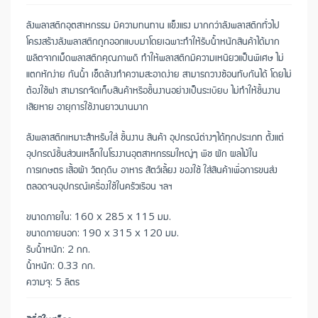
ลังพลาสติกอุตสาหกรรม มีความทนทาน แข็งแรง มากกว่าลังพลาสติกทั่วไป
โครงสร้างลังพลาสติกถูกออกแบบมาโดยเฉพาะทำให้รับน้ำหนักสินค้าได้มาก
ผลิตจากเม็ดพลาสติกคุณภาพดี ทำให้พลาสติกมีความเหนียวแป็นพิเศษ ไม่
แตกหักง่าย กันน้ำ เช็ดล้างทำความสะอาดง่าย สามารถวางซ้อนทับกันได้ โดยไม่
ต้องใช้ฝา สามารถจัดเก็บสินค้าหรือชิ้นงานอย่างเป็นระเบียบ ไม่ทำให้ชิ้นงาน
เสียหาย อายุการใช้งานยาวนานมาก
ลังพลาสติกเหมาะสำหรับใส่ ชิ้นงาน สินค้า อุปกรณ์ต่างๆได้ทุกประเภท ตั้งแต่
อุปกรณ์ชิ้นส่วนเหล็กในโรงงานอุตสาหกรรมใหญ่ๆ พืช ผัก ผลไม้ใน
การเกษตร เสื้อผ้า วัตถุดิบ อาหาร สัตว์เลี้ยง ของใช้ ใส่สินค้าเพื่อการขนส่ง
ตลอดจนอุปกรณ์เครื่องใช้ในครัวเรือน ฯลฯ
ขนาดภายใน: 160 x 285 x 115 มม.
ขนาดภายนอก: 190 x 315 x 120 มม.
รับน้ำหนัก: 2 กก.
น้ำหนัก: 0.33 กก.
ความจุ: 5 ลิตร