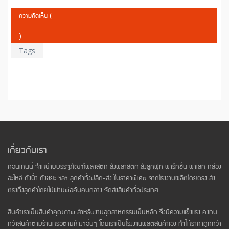
ความคิดเห็น (
)
Tags
เกี่ยวกับเรา
คอนเทนนี่ จำหน่ายบรรจุภัณฑ์พลาสติก ลังพลาสติก ลังลูกฟูก พาร์ทิชั่น พาเลท กล่อง
อะไหล่ ถังน้ำ ถังขยะ ฯลฯ ลูกค้าทั้งปลีก-ส่ง ในราคาพิเศษ จากโรงงานผลิตโดยตรง ส่ง
ตรงถึงลูกค้าโดยไม่ผ่านพ่อค้นคนกลาง จัดส่งสินค้าทั่วประเทศ
สินค้าเราเป็นสินค้าคุณภาพ สำหรับงานอุตสาหกรรมเป็นหลัก จึงมีความแข็งแรง คงทน
กว่าสินค้าตามร้านหรือตามห้างฯอื่นๆ โดยเราเป็นโรงงานผลิตสินค้าเอง ทำให้ราคาถูกกว่า