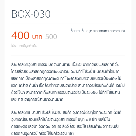
BOX-030
400
ซื้อหลายชิ้น
กรุณาโทรสอบถามราคาขายส่ง
บาท
500
ไม่รวมภาษีมูลค่าเพิ่ม
ลังพลาสติกอุตสาหกรรม มีความทนทาน แข็งแรง มากกว่าลังพลาสติกทั่วไป
โครงสร้างลังพลาสติกถูกออกแบบมาโดยเฉพาะทำให้รับน้ำหนักสินค้าได้มาก
ผลิตจากเม็ดพลาสติกคุณภาพดี ทำให้พลาสติกมีความเหนียวแป็นพิเศษ ไม่
แตกหักง่าย กันน้ำ เช็ดล้างทำความสะอาดง่าย สามารถวางซ้อนทับกันได้ โดยไม่
ต้องใช้ฝา สามารถจัดเก็บสินค้าหรือชิ้นงานอย่างเป็นระเบียบ ไม่ทำให้ชิ้นงาน
เสียหาย อายุการใช้งานยาวนานมาก
ลังพลาสติกเหมาะสำหรับใส่ ชิ้นงาน สินค้า อุปกรณ์ต่างๆได้ทุกประเภท ตั้งแต่
อุปกรณ์ชิ้นส่วนเหล็กในโรงงานอุตสาหกรรมใหญ่ๆ พืช ผัก ผลไม้ใน
การเกษตร เสื้อผ้า วัตถุดิบ อาหาร สัตว์เลี้ยง ของใช้ ใส่สินค้าเพื่อการขนส่ง
ตลอดจนอุปกรณ์เครื่องใช้ในครัวเรือน ฯลฯ