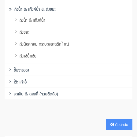
ถังน้ำ & แท็งค์น้ำ & ถังขยะ
ถังน้ำ & แท็งค์น้ำ
ถังขยะ
ถังน็อคกลม กระบะพลาสติกใหญ่
ถังแช่น้ำแข็ง
ชั้นวางของ
โต๊ะ เก้าอี้
รถเข็น & ดอลลี่ (ฐานติดล้อ)
ย้อนกลับ