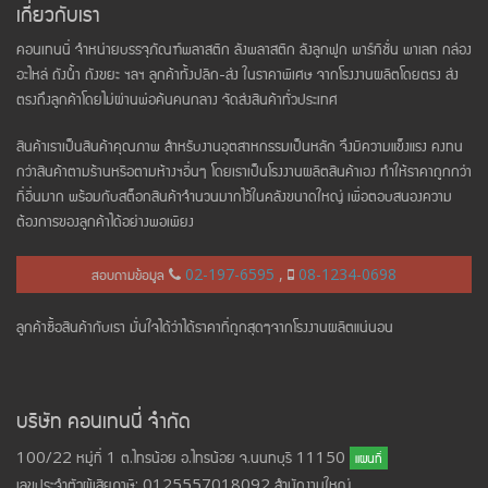
เกี่ยวกับเรา
คอนเทนนี่ จำหน่ายบรรจุภัณฑ์พลาสติก ลังพลาสติก ลังลูกฟูก พาร์ทิชั่น พาเลท กล่อง
อะไหล่ ถังน้ำ ถังขยะ ฯลฯ ลูกค้าทั้งปลีก-ส่ง ในราคาพิเศษ จากโรงงานผลิตโดยตรง ส่ง
ตรงถึงลูกค้าโดยไม่ผ่านพ่อค้นคนกลาง จัดส่งสินค้าทั่วประเทศ
สินค้าเราเป็นสินค้าคุณภาพ สำหรับงานอุตสาหกรรมเป็นหลัก จึงมีความแข็งแรง คงทน
กว่าสินค้าตามร้านหรือตามห้างฯอื่นๆ โดยเราเป็นโรงงานผลิตสินค้าเอง ทำให้ราคาถูกกว่า
ที่อื่นมาก พร้อมกับสต็อกสินค้าจำนวนมากไว้ในคลังขนาดใหญ่ เพื่อตอบสนองความ
ต้องการของลูกค้าได้อย่างพอเพียง
สอบถามข้อมูล
02-197-6595
,
08-1234-0698
ลูกค้าซื้อสินค้ากับเรา มั่นใจได้ว่าได้ราคาที่ถูกสุดๆจากโรงงานผลิตแน่นอน
บริษัท คอนเทนนี่ จำกัด
100/22 หมู่ที่ 1 ต.ไทรน้อย อ.ไทรน้อย จ.นนทบุรี 11150
แผนที่
เลขประจำตัวผู้เสียภาษี: 0125557018092 สำนักงานใหญ่