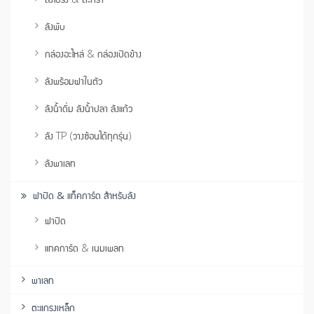
ลังพับ
กล่องอะไหล่ & กล่องเปิดข้าง
ลังพร้อมฝาในตัว
ลังน้ำดื่ม ลังน้ำปลา ลังแก้ว
ลัง TP (วางซ้อนได้ทุกรุ่น)
ลังพาเลท
ฝาปิด & แท็คการ์ด สำหรับลัง
ฝาปิด
แทคการ์ด & เนมเพลท
พาเลท
ตะแกรงเหล็ก