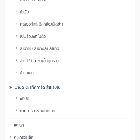
ลังพับ
กล่องอะไหล่ & กล่องเปิดข้าง
ลังพร้อมฝาในตัว
ลังน้ำดื่ม ลังน้ำปลา ลังแก้ว
ลัง TP (วางซ้อนได้ทุกรุ่น)
ลังพาเลท
ฝาปิด & แท็คการ์ด สำหรับลัง
ฝาปิด
แทคการ์ด & เนมเพลท
พาเลท
ตะแกรงเหล็ก