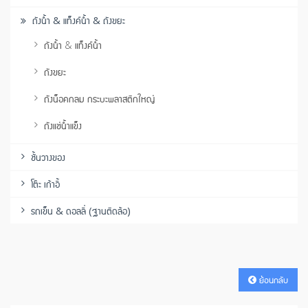
ถังน้ำ & แท็งค์น้ำ & ถังขยะ
ถังน้ำ & แท็งค์น้ำ
ถังขยะ
ถังน็อคกลม กระบะพลาสติกใหญ่
ถังแช่น้ำแข็ง
ชั้นวางของ
โต๊ะ เก้าอี้
รถเข็น & ดอลลี่ (ฐานติดล้อ)
ย้อนกลับ