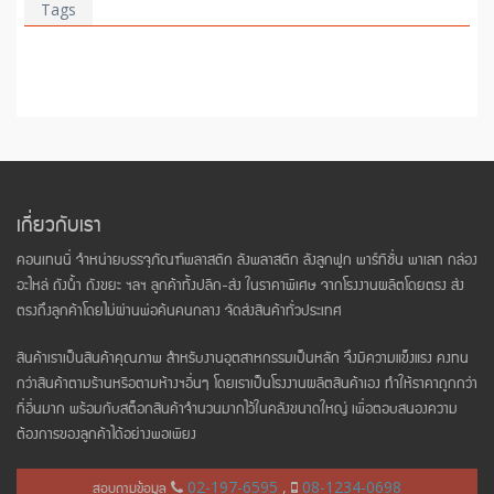
Tags
เกี่ยวกับเรา
คอนเทนนี่ จำหน่ายบรรจุภัณฑ์พลาสติก ลังพลาสติก ลังลูกฟูก พาร์ทิชั่น พาเลท กล่อง
อะไหล่ ถังน้ำ ถังขยะ ฯลฯ ลูกค้าทั้งปลีก-ส่ง ในราคาพิเศษ จากโรงงานผลิตโดยตรง ส่ง
ตรงถึงลูกค้าโดยไม่ผ่านพ่อค้นคนกลาง จัดส่งสินค้าทั่วประเทศ
สินค้าเราเป็นสินค้าคุณภาพ สำหรับงานอุตสาหกรรมเป็นหลัก จึงมีความแข็งแรง คงทน
กว่าสินค้าตามร้านหรือตามห้างฯอื่นๆ โดยเราเป็นโรงงานผลิตสินค้าเอง ทำให้ราคาถูกกว่า
ที่อื่นมาก พร้อมกับสต็อกสินค้าจำนวนมากไว้ในคลังขนาดใหญ่ เพื่อตอบสนองความ
ต้องการของลูกค้าได้อย่างพอเพียง
สอบถามข้อมูล
02-197-6595
,
08-1234-0698