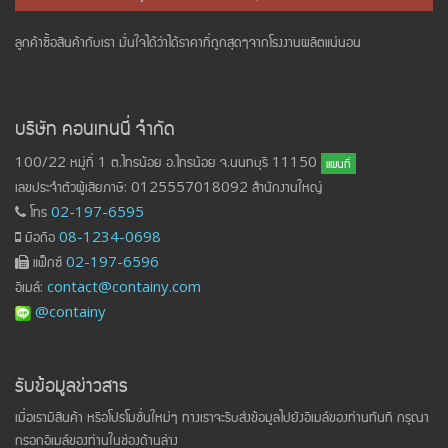
ลูกค้าซื้อสินค้ากับเรา มั่นใจได้ว่าได้ราคาที่ถูกสุดๆจากโรงงานผลิตแน่นอน
บริษัท คอนเทนนี่ จำกัด
100/22 หมู่ที่ 1 ต.ไทรน้อย อ.ไทรน้อย จ.นนทบุรี 11150
แผนที่
เลขประจำตัวผู้เสียภาษี: 0125557018092 สำนักงานใหญ่
โทร
02-197-6595
มือถือ
08-1234-0698
แฟ็กซ์
02-197-6596
อีเมล์:
contact@containy.com
@containy
รับข้อมูลข่าวสาร
เมื่อเรามีสินค้า หรือโปรโมชั่นใหม่ๆ ทางเราจะรีบส่งข้อมูลไปยังอีเมล์ของท่านทันที กรุณา
กรอกอีเมล์ของท่านในช่องด้านล่าง