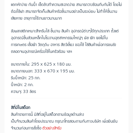
แตกหักง่าย กันน้ำ เช็ดล้างทำความสะอาดง่าย สามารถวางซ้อนทับกันได้ โดยไม่
ต้องใช้ฝา สามารถจัดเก็บสินค้าหรือชิ้นงานอย่างเป็นระเบียบ ไม่ทำให้ชิ้นงาน
เสียหาย อายุการใช้งานยาวนานมาก
ลังพลาสติกเหมาะสำหรับใส่ ชิ้นงาน สินค้า อุปกรณ์ต่างๆได้ทุกประเภท ตั้งแต่
อุปกรณ์ชิ้นส่วนเหล็กในโรงงานอุตสาหกรรมใหญ่ๆ พืช ผัก ผลไม้ใน
การเกษตร เสื้อผ้า วัตถุดิบ อาหาร สัตว์เลี้ยง ของใช้ ใส่สินค้าเพื่อการขนส่ง
ตลอดจนอุปกรณ์เครื่องใช้ในครัวเรือน ฯลฯ
ขนาดภายใน: 295 x 625 x 180 มม.
ขนาดภายนอก: 333 x 670 x 195 มม.
รับน้ำหนัก: 25 กก.
น้ำหนัก: 2 กก.
ความจุ: 33 ลิตร
สีที่มีในสต็อก
สินค้ารายการนี้ มีสีที่อยู่ในสต็อกตามข้อมูลด้านล่าง
เป็นจำนวนสินค้าโดยประมาณ กรุณาโทรสอบถามกับทางบริษัท เพื่อยืนยัน
จำนวนก่อนการสั่งซื้อ
ตัวอย่างสีจริง