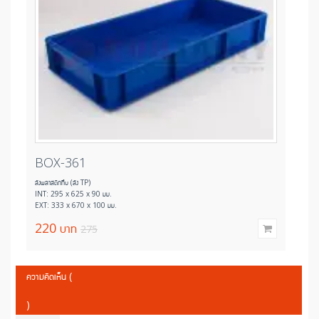
BOX-361
BO
ลังพลาสติกทึบ (ลัง TP)
ลังพลาส
INT: 295 x 625 x 90 มม.
INT: 
EXT: 333 x 670 x 100 มม.
EXT: 
220
บาท
34
275
ความคิดเห็น (
)