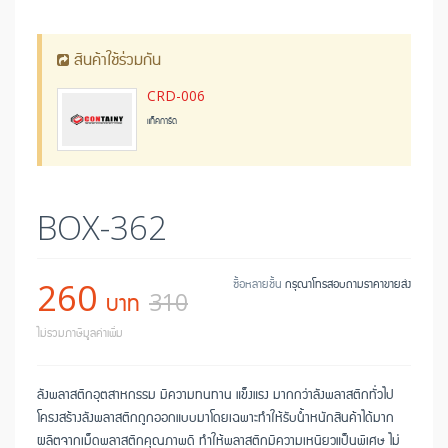
สินค้าใช้ร่วมกัน
CRD-006
แท็คการ์ด
BOX-362
260
ซื้อหลายชิ้น
กรุณาโทรสอบถามราคาขายส่ง
บาท
310
ไม่รวมภาษีมูลค่าเพิ่ม
ลังพลาสติกอุตสาหกรรม มีความทนทาน แข็งแรง มากกว่าลังพลาสติกทั่วไป
โครงสร้างลังพลาสติกถูกออกแบบมาโดยเฉพาะทำให้รับน้ำหนักสินค้าได้มาก
ผลิตจากเม็ดพลาสติกคุณภาพดี ทำให้พลาสติกมีความเหนียวแป็นพิเศษ ไม่