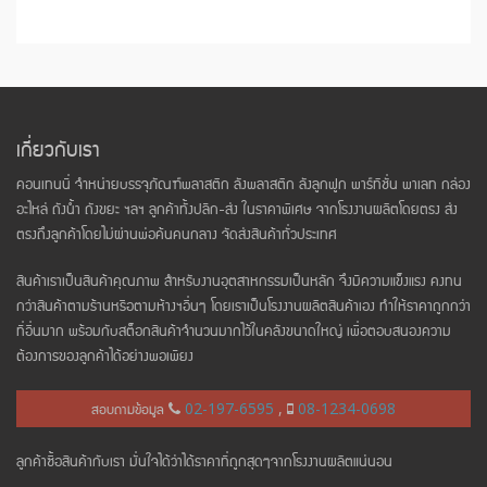
เกี่ยวกับเรา
คอนเทนนี่ จำหน่ายบรรจุภัณฑ์พลาสติก ลังพลาสติก ลังลูกฟูก พาร์ทิชั่น พาเลท กล่อง
อะไหล่ ถังน้ำ ถังขยะ ฯลฯ ลูกค้าทั้งปลีก-ส่ง ในราคาพิเศษ จากโรงงานผลิตโดยตรง ส่ง
ตรงถึงลูกค้าโดยไม่ผ่านพ่อค้นคนกลาง จัดส่งสินค้าทั่วประเทศ
สินค้าเราเป็นสินค้าคุณภาพ สำหรับงานอุตสาหกรรมเป็นหลัก จึงมีความแข็งแรง คงทน
กว่าสินค้าตามร้านหรือตามห้างฯอื่นๆ โดยเราเป็นโรงงานผลิตสินค้าเอง ทำให้ราคาถูกกว่า
ที่อื่นมาก พร้อมกับสต็อกสินค้าจำนวนมากไว้ในคลังขนาดใหญ่ เพื่อตอบสนองความ
ต้องการของลูกค้าได้อย่างพอเพียง
สอบถามข้อมูล
02-197-6595
,
08-1234-0698
ลูกค้าซื้อสินค้ากับเรา มั่นใจได้ว่าได้ราคาที่ถูกสุดๆจากโรงงานผลิตแน่นอน