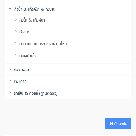
ถังน้ำ & แท็งค์น้ำ & ถังขยะ
ถังน้ำ & แท็งค์น้ำ
ถังขยะ
ถังน็อคกลม กระบะพลาสติกใหญ่
ถังแช่น้ำแข็ง
ชั้นวางของ
โต๊ะ เก้าอี้
รถเข็น & ดอลลี่ (ฐานติดล้อ)
ย้อนกลับ