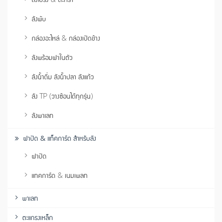
ลังพับ
กล่องอะไหล่ & กล่องเปิดข้าง
ลังพร้อมฝาในตัว
ลังน้ำดื่ม ลังน้ำปลา ลังแก้ว
ลัง TP (วางซ้อนได้ทุกรุ่น)
ลังพาเลท
ฝาปิด & แท็คการ์ด สำหรับลัง
ฝาปิด
แทคการ์ด & เนมเพลท
พาเลท
ตะแกรงเหล็ก