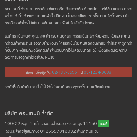
คอนเทนนี่ จำหน่ายบรรจุภัณฑ์พลาสติก ลังพลาสติก ลังลูกฟูก พาร์ทิชั่น พาเลท กล่อง
อะไหล่ ถังน้ำ ถังขยะ ฯลฯ ลูกค้าทั้งปลีก-ส่ง ในราคาพิเศษ จากโรงงานผลิตโดยตรง ส่ง
ตรงถึงลูกค้าโดยไม่ผ่านพ่อค้นคนกลาง จัดส่งสินค้าทั่วประเทศ
สินค้าเราเป็นสินค้าคุณภาพ สำหรับงานอุตสาหกรรมเป็นหลัก จึงมีความแข็งแรง คงทน
กว่าสินค้าตามร้านหรือตามห้างฯอื่นๆ โดยเราเป็นโรงงานผลิตสินค้าเอง ทำให้ราคาถูกกว่า
ที่อื่นมาก พร้อมกับสต็อกสินค้าจำนวนมากไว้ในคลังขนาดใหญ่ เพื่อตอบสนองความ
ต้องการของลูกค้าได้อย่างพอเพียง
สอบถามข้อมูล
02-197-6595
,
08-1234-0698
ลูกค้าซื้อสินค้ากับเรา มั่นใจได้ว่าได้ราคาที่ถูกสุดๆจากโรงงานผลิตแน่นอน
บริษัท คอนเทนนี่ จำกัด
100/22 หมู่ที่ 1 ต.ไทรน้อย อ.ไทรน้อย จ.นนทบุรี 11150
แผนที่
เลขประจำตัวผู้เสียภาษี: 0125557018092 สำนักงานใหญ่