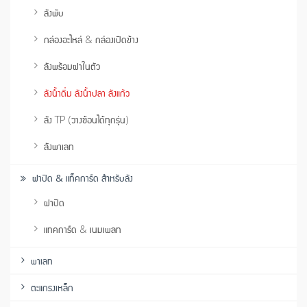
ลังพับ
กล่องอะไหล่ & กล่องเปิดข้าง
ลังพร้อมฝาในตัว
ลังน้ำดื่ม ลังน้ำปลา ลังแก้ว
ลัง TP (วางซ้อนได้ทุกรุ่น)
ลังพาเลท
ฝาปิด & แท็คการ์ด สำหรับลัง
ฝาปิด
แทคการ์ด & เนมเพลท
พาเลท
ตะแกรงเหล็ก