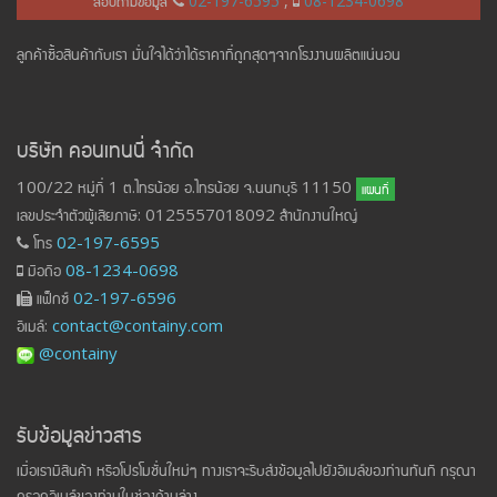
สอบถามข้อมูล
02-197-6595
,
08-1234-0698
ลูกค้าซื้อสินค้ากับเรา มั่นใจได้ว่าได้ราคาที่ถูกสุดๆจากโรงงานผลิตแน่นอน
บริษัท คอนเทนนี่ จำกัด
100/22 หมู่ที่ 1 ต.ไทรน้อย อ.ไทรน้อย จ.นนทบุรี 11150
แผนที่
เลขประจำตัวผู้เสียภาษี: 0125557018092 สำนักงานใหญ่
โทร
02-197-6595
มือถือ
08-1234-0698
แฟ็กซ์
02-197-6596
อีเมล์:
contact@containy.com
@containy
รับข้อมูลข่าวสาร
เมื่อเรามีสินค้า หรือโปรโมชั่นใหม่ๆ ทางเราจะรีบส่งข้อมูลไปยังอีเมล์ของท่านทันที กรุณา
กรอกอีเมล์ของท่านในช่องด้านล่าง