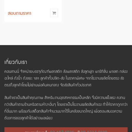
สอบถามราคา
เกี่ยวกับเรา
คอนเทนนี่ จำหน่ายบรรจุภัณฑ์พลาสติก ลังพลาสติก ลังลูกฟูก พาร์ทิชั่น พาเลท กล่อง
อะไหล่ ถังน้ำ ถังขยะ ฯลฯ ลูกค้าทั้งปลีก-ส่ง ในราคาพิเศษ จากโรงงานผลิตโดยตรง ส่ง
ตรงถึงลูกค้าโดยไม่ผ่านพ่อค้นคนกลาง จัดส่งสินค้าทั่วประเทศ
สินค้าเราเป็นสินค้าคุณภาพ สำหรับงานอุตสาหกรรมเป็นหลัก จึงมีความแข็งแรง คงทน
กว่าสินค้าตามร้านหรือตามห้างฯอื่นๆ โดยเราเป็นโรงงานผลิตสินค้าเอง ทำให้ราคาถูกกว่า
ที่อื่นมาก พร้อมกับสต็อกสินค้าจำนวนมากไว้ในคลังขนาดใหญ่ เพื่อตอบสนองความ
ต้องการของลูกค้าได้อย่างพอเพียง