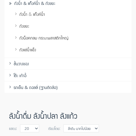
ถังน้ำ & แท็งค์น้ำ & ถังขยะ
ถังน้ำ & แท็งค์น้ำ
ถังขยะ
ถังน็อคกลม กระบะพลาสติกใหญ่
ถังแช่น้ำแข็ง
ชั้นวางของ
โต๊ะ เก้าอี้
รถเข็น & ดอลลี่ (ฐานติดล้อ)
ลังน้ำดื่ม ลังน้ำปลา ลังแก้ว
แสดง:
เรียงโดย: